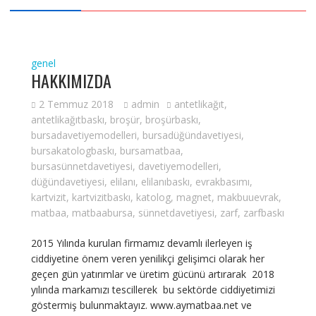
genel
HAKKIMIZDA
2 Temmuz 2018
admin
antetlikağıt
,
antetlikağıtbaskı
,
broşür
,
broşürbaskı
,
bursadavetiyemodelleri
,
bursadüğündavetiyesi
,
bursakatologbaskı
,
bursamatbaa
,
bursasünnetdavetiyesi
,
davetiyemodelleri
,
düğündavetiyesi
,
elilanı
,
elilanıbaskı
,
evrakbasımı
,
kartvizit
,
kartvizitbaskı
,
katolog
,
magnet
,
makbuuevrak
,
matbaa
,
matbaabursa
,
sünnetdavetiyesi
,
zarf
,
zarfbaskı
2015 Yılında kurulan firmamız devamlı ilerleyen iş
ciddiyetine önem veren yenilikçi gelişimci olarak her
geçen gün yatırımlar ve üretim gücünü artırarak 2018
yılında markamızı tescillerek bu sektörde ciddiyetimizi
göstermiş bulunmaktayız. www.aymatbaa.net ve