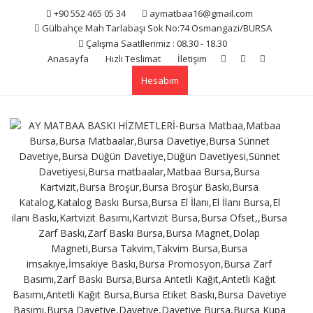
Skip
+90 552 465 05 34
aymatbaa16@gmail.com
to
Gülbahçe Mah Tarlabaşı Sok No:74 Osmangazi/BURSA
content
Çalışma Saatllerimiz : 08.30 - 18.30
Anasayfa
Hızlı Teslimat
İletişim
Hesabım