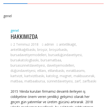
genel
genel
HAKKIMIZDA
2 Temmuz 2018
admin
antetlikağıt
,
antetlikağıtbaskı
,
broşür
,
broşürbaskı
,
bursadavetiyemodelleri
,
bursadüğündavetiyesi
,
bursakatologbaskı
,
bursamatbaa
,
bursasünnetdavetiyesi
,
davetiyemodelleri
,
düğündavetiyesi
,
elilanı
,
elilanıbaskı
,
evrakbasımı
,
kartvizit
,
kartvizitbaskı
,
katolog
,
magnet
,
makbuuevrak
,
matbaa
,
matbaabursa
,
sünnetdavetiyesi
,
zarf
,
zarfbaskı
2015 Yılında kurulan firmamız devamlı ilerleyen iş
ciddiyetine önem veren yenilikçi gelişimci olarak her
geçen gün yatırımlar ve üretim gücünü artırarak 2018