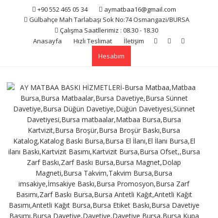
Skip
+90 552 465 05 34
aymatbaa16@gmail.com
to
Gülbahçe Mah Tarlabaşı Sok No:74 Osmangazi/BURSA
content
Çalışma Saatllerimiz : 08.30 - 18.30
Anasayfa
Hızlı Teslimat
İletişim
Hesabım