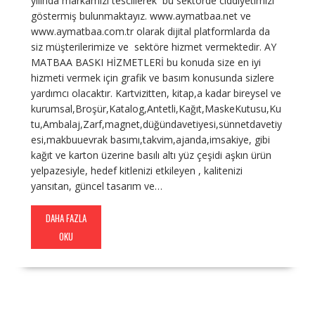
yılında markamızı tescillerek bu sektörde ciddiyetimizi
göstermiş bulunmaktayız. www.aymatbaa.net ve
www.aymatbaa.com.tr olarak dijital platformlarda da
siz müşterilerimize ve sektöre hizmet vermektedir. AY
MATBAA BASKI HİZMETLERİ bu konuda size en iyi
hizmeti vermek için grafik ve basım konusunda sizlere
yardımcı olacaktır. Kartvizitten, kitap,a kadar bireysel ve
kurumsal,Broşür,Katalog,Antetli,Kağıt,MaskeKutusu,Ku
tu,Ambalaj,Zarf,magnet,düğündavetiyesi,sünnetdavetiy
esi,makbuuevrak basımı,takvim,ajanda,imsakiye, gibi
kağıt ve karton üzerine basılı altı yüz çeşidi aşkın ürün
yelpazesiyle, hedef kitlenizi etkileyen , kalitenizi
yansıtan, güncel tasarım ve…
DAHA FAZLA
OKU