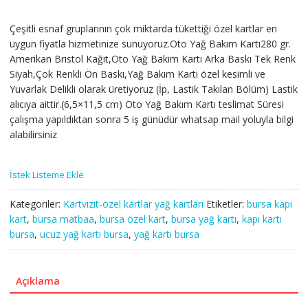
Çeşitli esnaf gruplarının çok miktarda tükettiği özel kartlar en
uygun fiyatla hizmetinize sunuyoruz.Oto Yağ Bakım Kartı280 gr.
Amerikan Bristol Kağıt,Oto Yağ Bakım Kartı Arka Baskı Tek Renk
Siyah,Çok Renkli Ön Baskı,Yağ Bakım Kartı özel kesimli ve
Yuvarlak Delikli olarak üretiyoruz (İp, Lastik Takılan Bölüm) Lastik
alıcıya aittir.(6,5×11,5 cm) Oto Yağ Bakım Kartı teslimat Süresi
çalışma yapıldıktan sonra 5 iş günüdür whatsap mail yoluyla bilgi
alabilirsiniz
İstek Listeme Ekle
Kategoriler:
Kartvizit-özel kartlar yağ kartları
Etiketler:
bursa kapı
kart
,
bursa matbaa
,
bursa özel kart
,
bursa yağ kartı
,
kapı kartı
bursa
,
ucuz yağ kartı bursa
,
yağ kartı bursa
Açıklama