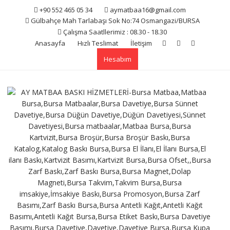
Skip
+90 552 465 05 34
aymatbaa16@gmail.com
to
Gülbahçe Mah Tarlabaşı Sok No:74 Osmangazi/BURSA
content
Çalışma Saatllerimiz : 08.30 - 18.30
Anasayfa
Hızlı Teslimat
İletişim
Hesabım