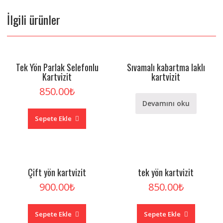
İlgili ürünler
Tek Yön Parlak Selefonlu
Sıvamalı kabartma laklı
Kartvizit
kartvizit
850.00
₺
Devamını oku
Sepete Ekle
Çift yön kartvizit
tek yön kartvizit
900.00
₺
850.00
₺
Sepete Ekle
Sepete Ekle