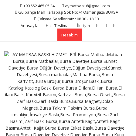
Skip
+90 552 465 05 34
aymatbaa16@gmail.com
to
Gülbahçe Mah Tarlabaşı Sok No:74 Osmangazi/BURSA
content
Çalışma Saatllerimiz : 08.30 - 18.30
Anasayfa
Hızlı Teslimat
İletişim
Hesabım