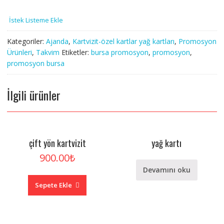
İstek Listeme Ekle
Kategoriler:
Ajanda
,
Kartvizit-özel kartlar yağ kartları
,
Promosyon
Ürünleri
,
Takvim
Etiketler:
bursa promosyon
,
promosyon
,
promosyon bursa
İlgili ürünler
çift yön kartvizit
yağ kartı
900.00
₺
Devamını oku
Sepete Ekle