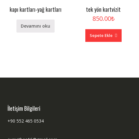
kapı kartları-yağ kartları
tek yön kartvizit
850.00
₺
Devamını oku
Sepete Ekle
İletişim Bilgileri
+90 552 465 0534